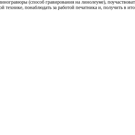
линогравюры (способ гравирования на линолеуме), поучаствоват
й технике, понаблюдать за работой печатника и, получить в ит