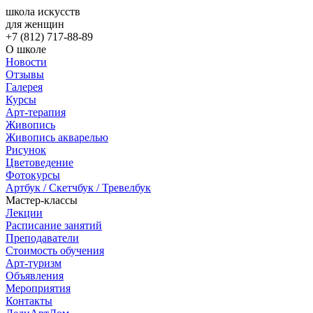
школа искусств
для женщин
+7 (812) 717-88-89
О школе
Новости
Отзывы
Галерея
Курсы
Арт-терапия
Живопись
Живопись акварелью
Рисунок
Цветоведение
Фотокурсы
Артбук / Скетчбук / Тревелбук
Мастер-классы
Лекции
Расписание занятий
Преподаватели
Стоимость обучения
Арт-туризм
Объявления
Мероприятия
Контакты