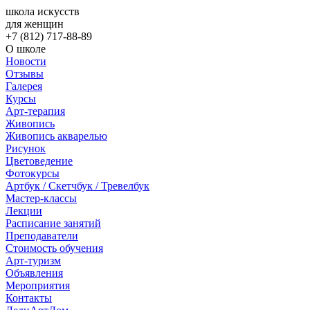
школа искусств
для женщин
+7 (812) 717-88-89
О школе
Новости
Отзывы
Галерея
Курсы
Арт-терапия
Живопись
Живопись акварелью
Рисунок
Цветоведение
Фотокурсы
Артбук / Скетчбук / Тревелбук
Мастер-классы
Лекции
Расписание занятий
Преподаватели
Стоимость обучения
Арт-туризм
Объявления
Мероприятия
Контакты