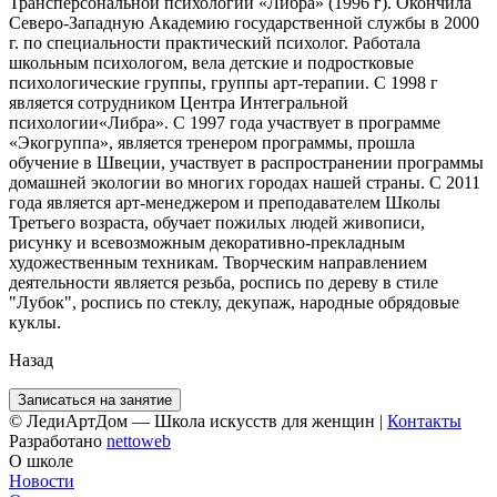
Трансперсональной психологии «Либра» (1996 г). Окончила
Северо-Западную Академию государственной службы в 2000
г. по специальности практический психолог. Работала
школьным психологом, вела детские и подростковые
психологические группы, группы арт-терапии. C 1998 г
является сотрудником Центра Интегральной
психологии«Либра». С 1997 года участвует в программе
«Экогруппа», является тренером программы, прошла
обучение в Швеции, участвует в распространении программы
домашней экологии во многих городах нашей страны. С 2011
года является арт-менеджером и преподавателем Школы
Третьего возраста, обучает пожилых людей живописи,
рисунку и всевозможным декоративно-прекладным
художественным техникам. Творческим направлением
деятельности является резьба, роспись по дереву в стиле
"Лубок", роспись по стеклу, декупаж, народные обрядовые
куклы.
Назад
Записаться на занятие
© ЛедиАртДом — Школа искусств для женщин |
Контакты
Разработано
nettoweb
О школе
Новости